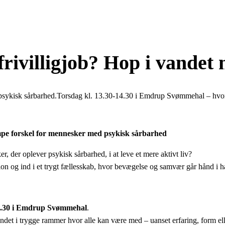
frivilligjob? Hop i vandet 
d psykisk sårbarhed.Torsdag kl. 13.30-14.30 i Emdrup Svømmehal – hvo
mpe forskel for mennesker med psykisk sårbarhed
 der oplever psykisk sårbarhed, i at leve et mere aktivt liv?
on og ind i et trygt fællesskab, hvor bevægelse og samvær går hånd i h
14.30 i Emdrup Svømmehal
.
vandet i trygge rammer hvor alle kan være med – uanset erfaring, form el