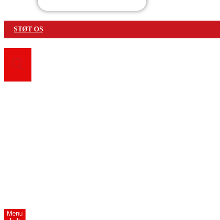
STØT OS
Search for:
Vær med
Bliv frivillig
Find fællesskab
Genbrugsbutikker
Førstehjælpskurser
Om Os
Menu