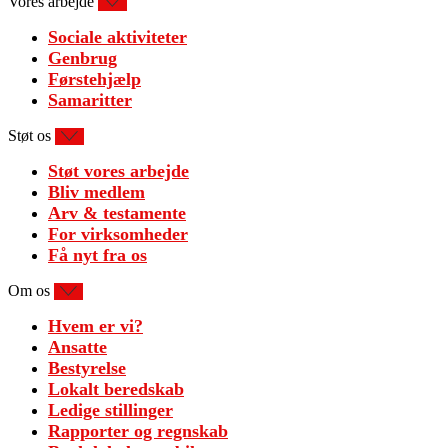
Vores arbejde
Sociale aktiviteter
Genbrug
Førstehjælp
Samaritter
Støt os
Støt vores arbejde
Bliv medlem
Arv & testamente
For virksomheder
Få nyt fra os
Om os
Hvem er vi?
Ansatte
Bestyrelse
Lokalt beredskab
Ledige stillinger
Rapporter og regnskab