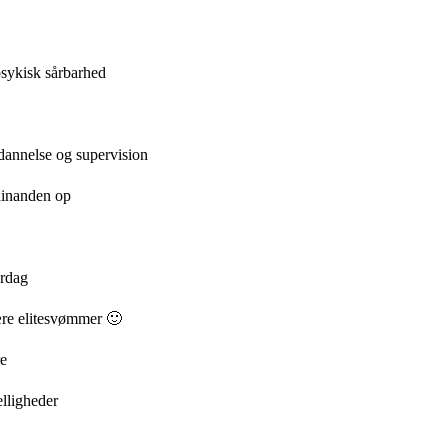
psykisk sårbarhed
ddannelse og supervision
 hinanden op
erdag
ære elitesvømmer 🙂
re
lligheder