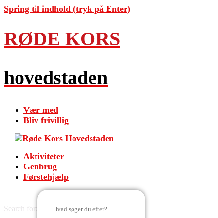
Spring til indhold (tryk på Enter)
RØDE KORS
hovedstaden
Vær med
Bliv frivillig
Aktiviteter
Genbrug
Førstehjælp
Search for: