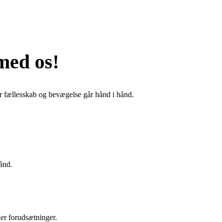
med os!
r fællesskab og bevægelse går hånd i hånd.
ånd.
ler forudsætninger.