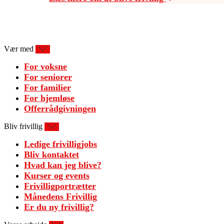
Vær med
For voksne
For seniorer
For familier
For hjemløse
Offerrådgivningen
Bliv frivillig
Ledige frivilligjobs
Bliv kontaktet
Hvad kan jeg blive?
Kurser og events
Frivilligportrætter
Månedens Frivillig
Er du ny frivillig?