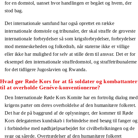
for en domstol, uanset hvor handlingen er begået og hvem, der
stod bag.
Det internationale samfund har også oprettet en række
internationale domstole og tribunaler, der skal straffe de groveste
internationale forbrydelser så som krigsforbrydelser, forbrydelser
mod menneskeheden og folkedrab, når staterne ikke er villige
eller ikke har mulighed for selv at stille dem til ansvar. Det er for
eksempel den internationale straffedomstol, og straffetribunalerne
for det tidligere Jugoslavien og Rwanda.
Hvad gør Røde Kors for at få soldater og kombattanter
til at overholde Genéve-konventionerne?
Den Internationale Røde Kors Komite har en fortrolig dialog med
krigens parter om deres overholdelse af den humanitære folkeret.
Det har de på baggrund af de oplysninger, der kommer til Røde
Kors delegaternes kundskab i forbindelse med besøg til fanger og
i forbindelse med nødhjælpsarbejdet for civilbefolkningen og de
syge og sårede. Overtrædelser af den humanitære folkeret