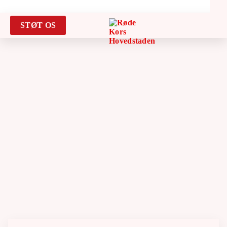
STØT OS
Search for:
VÆR MED
BLIV FRIVILLIG
FIND FÆLLESSKAB