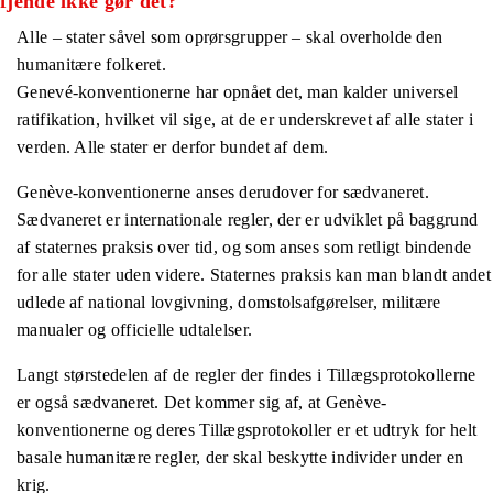
fjende ikke gør det?
Alle – stater såvel som oprørsgrupper – skal overholde den
humanitære folkeret.
Genevé-konventionerne har opnået det, man kalder universel
ratifikation, hvilket vil sige, at de er underskrevet af alle stater i
verden. Alle stater er derfor bundet af dem.
Genève-konventionerne anses derudover for sædvaneret.
Sædvaneret er internationale regler, der er udviklet på baggrund
af staternes praksis over tid, og som anses som retligt bindende
for alle stater uden videre. Staternes praksis kan man blandt andet
udlede af national lovgivning, domstolsafgørelser, militære
manualer og officielle udtalelser.
Langt størstedelen af de regler der findes i Tillægsprotokollerne
er også sædvaneret. Det kommer sig af, at Genève-
konventionerne og deres Tillægsprotokoller er et udtryk for helt
basale humanitære regler, der skal beskytte individer under en
krig.