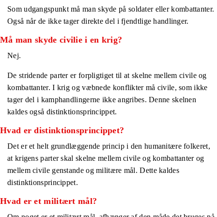
Som udgangspunkt må man skyde på soldater eller kombattanter.
Også når de ikke tager direkte del i fjendtlige handlinger.
Må man skyde civilie i en krig?
Nej.
De stridende parter er forpligtiget til at skelne mellem civile og
kombattanter. I krig og væbnede konflikter må civile, som ikke
tager del i kamphandlingerne ikke angribes. Denne skelnen
kaldes også distinktionsprincippet.
Hvad er distinktionsprincippet?
Det er et helt grundlæggende princip i den humanitære folkeret,
at krigens parter skal skelne mellem civile og kombattanter og
mellem civile genstande og militære mål. Dette kaldes
distinktionsprincippet.
Hvad er et militært mål?
Om noget er et militært mål, afhænger af den måde det bruges på.