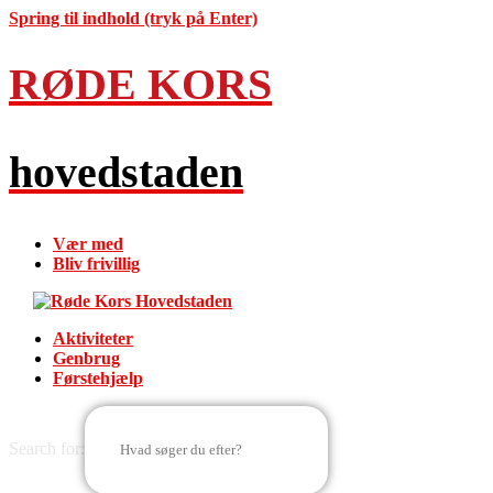
Spring til indhold (tryk på Enter)
RØDE KORS
hovedstaden
Vær med
Bliv frivillig
Aktiviteter
Genbrug
Førstehjælp
Search for: