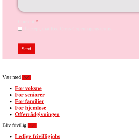
Consent
*
I accept, that Red Cross Copenhagens terms.
Send
Vær med
For voksne
For seniorer
For familier
For hjemløse
Offerrådgivningen
Bliv frivillig
Ledige frivilligjobs