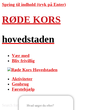
Spring til indhold (tryk på Enter)
RØDE KORS
hovedstaden
Vær med
Bliv frivillig
Aktiviteter
Genbrug
Førstehjælp
Search for: