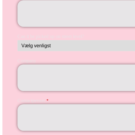
Can it be picked up on street level?
Company
Contactperson
*