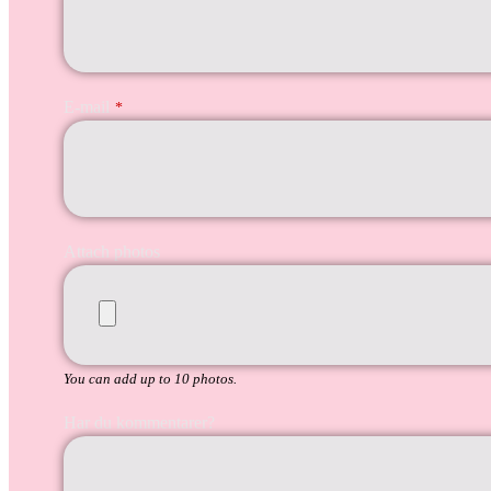
E-mail
*
Attach photos
You can add up to 10 photos.
Har du kommentarer?