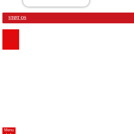
STØT OS
Search for:
Vær med
Bliv frivillig
Find fællesskab
Genbrugsbutikker
Førstehjælpskurser
Om Os
Menu