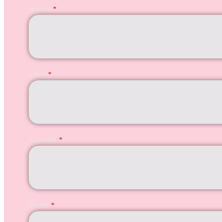
Adress
*
Floor
*
Zip code
*
Phone
*