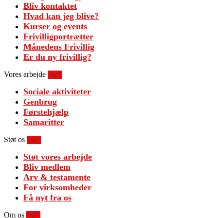
Bliv kontaktet
Hvad kan jeg blive?
Kurser og events
Frivilligportrætter
Månedens Frivillig
Er du ny frivillig?
Vores arbejde
Sociale aktiviteter
Genbrug
Førstehjælp
Samaritter
Støt os
Støt vores arbejde
Bliv medlem
Arv & testamente
For virksomheder
Få nyt fra os
Om os