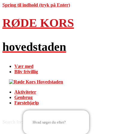
Spring til indhold (tryk på Enter)
RØDE KORS
hovedstaden
Vær med
Bliv frivillig
Aktiviteter
Genbrug
Førstehjælp
Search for: