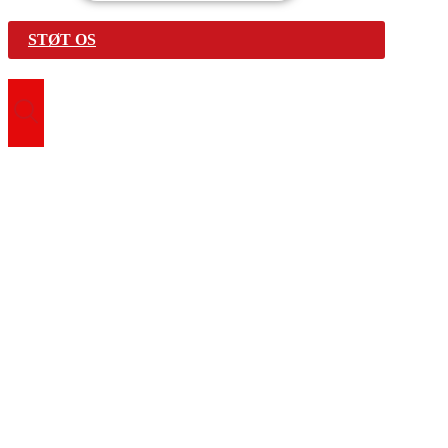
STØT OS
Search for:
Vær med
Bliv frivillig
Find fællesskab
Genbrugsbutikker
Førstehjælpskurser