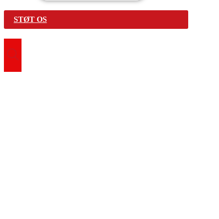
STØT OS
Search for:
Vær med
Bliv frivillig
Find fællesskab
Genbrugsbutikker
Førstehjælpskurser