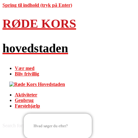
Spring til indhold (tryk på Enter)
RØDE KORS
hovedstaden
Vær med
Bliv frivillig
Aktiviteter
Genbrug
Førstehjælp
Search for: