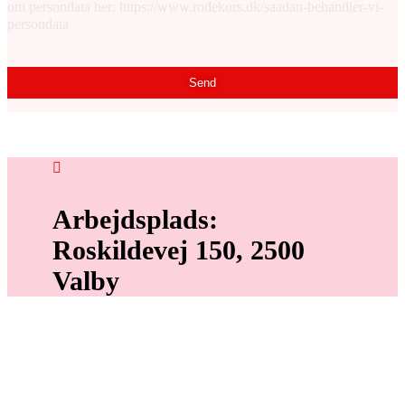
om persondata her: https://www.rodekors.dk/saadan-behandler-vi-
persondata
Send
Arbejdsplads:
Roskildevej 150, 2500
Valby