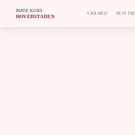
RØDE KORS
VÆR MED
BLIV FR
HOVEDSTADEN
Search for:
VÆR MED
BLIV FRIVILLIG
FIND FÆLLESSKAB
GENBRUGSBUTIKKER