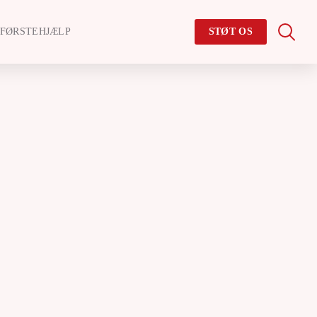
FØRSTEHJÆLP
STØT OS