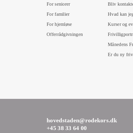
For seniorer
Bliv kontakt
For familier
Hvad kan jeg
For hjemløse
Kurser og ev
Offerrådgivningen
Frivilligport
Månedens Fri
Er du ny friv
hovedstaden@rodekors.dk
+45 38 33 64 00