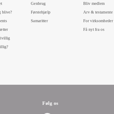
et
Genbrug
Bliv medlem
 blive?
Førstehjælp
Arv & testamente
ents
Samaritter
For virksomheder
rætter
Få nyt fra os
villig
illig?
Følg os