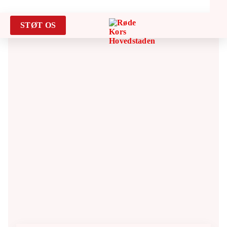
STØT OS
Search for:
VÆR MED
BLIV FRIVILLIG
FIND FÆLLESSKAB