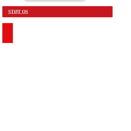
STØT OS
Search for:
Vær med
Bliv frivillig
Find fællesskab
Genbrugsbutikker
Førstehjælpskurser