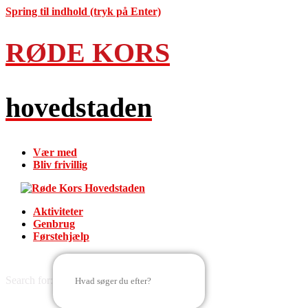
Spring til indhold (tryk på Enter)
RØDE KORS
hovedstaden
Vær med
Bliv frivillig
Aktiviteter
Genbrug
Førstehjælp
Search for: