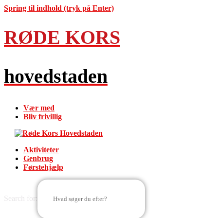
Spring til indhold (tryk på Enter)
RØDE KORS
hovedstaden
Vær med
Bliv frivillig
Aktiviteter
Genbrug
Førstehjælp
Search for: