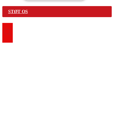
STØT OS
Search for:
Vær med
Bliv frivillig
Find fællesskab
Genbrugsbutikker
Førstehjælpskurser