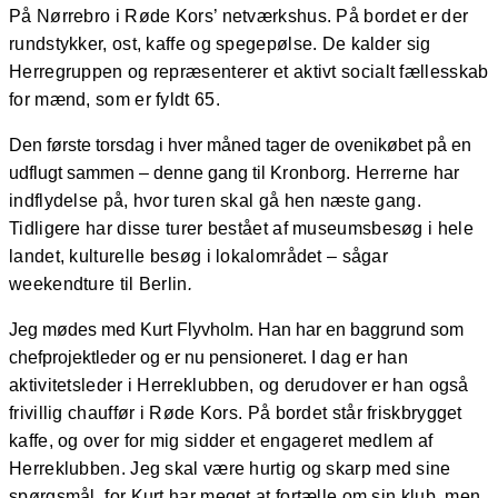
På Nørrebro i Røde Kors’ netværkshus.
På bordet er der
rundstykker, ost, kaffe og spegepølse. De kalder sig
Herregruppen og repræsenterer
et aktivt socialt fællesskab
for mænd, som er fyldt 65.
Den første torsdag i hver måned tager de ovenikøbet på en
udflugt sammen – denne gang til
Kronborg. Herrerne har
indflydelse på, hvor turen skal gå hen næste gang.
Tidligere har disse turer
bestået af museumsbesøg i hele
landet, kulturelle besøg i lokalområdet – sågar
weekendture til
Berlin
.
Jeg mødes med Kurt Flyvholm. Han har en baggrund som
chefprojektleder og er nu pensioneret. I
dag er han
aktivitetsleder i Herreklubben, og derudover er han også
frivillig chauffør i Røde Kors.
På bordet står friskbrygget
kaffe, og over for mig sidder et engageret medlem af
Herreklubben. Jeg
skal være hurtig og skarp med sine
spørgsmål, for Kurt har meget at fortælle om sin klub, men