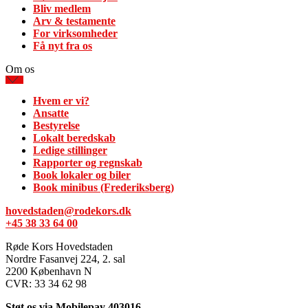
Bliv medlem
Arv & testamente
For virksomheder
Få nyt fra os
Om os
Hvem er vi?
Ansatte
Bestyrelse
Lokalt beredskab
Ledige stillinger
Rapporter og regnskab
Book lokaler og biler
Book minibus (Frederiksberg)
hovedstaden@rodekors.dk
+45 38 33 64 00
Røde Kors Hovedstaden
Nordre Fasanvej 224, 2. sal
2200 København N
CVR: 33 34 62 98
Støt os via Mobilepay 403016