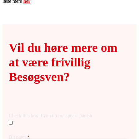
læse mere
her
.
Vil du høre mere om
at være frivillig
Besøgsven?
Check this box if you do not speak Danish
Dit navn
*