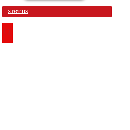
STØT OS
Search for:
Vær med
Bliv frivillig
Find fællesskab
Genbrugsbutikker
Førstehjælpskurser