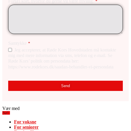
Fortæl kort, hvorfor du gerne vil være frivillig.
*
Samtykke
*
Jeg accepterer, at Røde Kors Hovedstaden må kontakte
mig med mere information via sms, telefon og e-mail. Se
Røde Kors’ politik om persondata her:
https://www.rodekors.dk/saadan-behandler-vi-persondata
Your
Website
*
Send
Vær med
For voksne
For seniorer