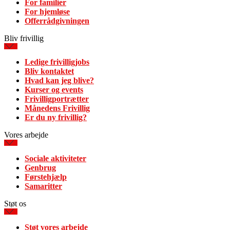
For familier
For hjemløse
Offerrådgivningen
Bliv frivillig
Ledige frivilligjobs
Bliv kontaktet
Hvad kan jeg blive?
Kurser og events
Frivilligportrætter
Månedens Frivillig
Er du ny frivillig?
Vores arbejde
Sociale aktiviteter
Genbrug
Førstehjælp
Samaritter
Støt os
Støt vores arbejde