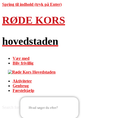
Spring til indhold (tryk på Enter)
RØDE KORS
hovedstaden
Vær med
Bliv frivillig
Aktiviteter
Genbrug
Førstehjælp
Search for: