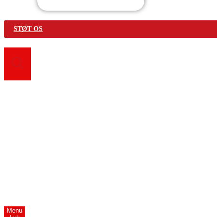
STØT OS
Search for:
Vær med
Bliv frivillig
Find fællesskab
Genbrugsbutikker
Førstehjælpskurser
Om Os
Menu