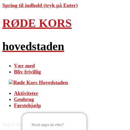
Spring til indhold (tryk på Enter)
RØDE KORS
hovedstaden
Vær med
Bliv frivillig
Aktiviteter
Genbrug
Førstehjælp
Search for: