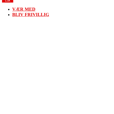
Luk
VÆR MED
BLIV FRIVILLIG