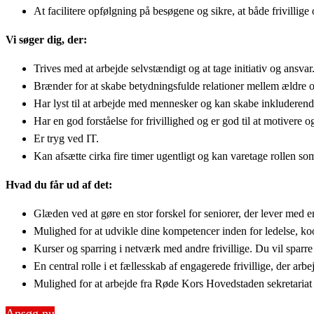
At facilitere opfølgning på besøgene og sikre, at både frivillige o
Vi søger dig, der:
Trives med at arbejde selvstændigt og at tage initiativ og ansvar
Brænder for at skabe betydningsfulde relationer mellem ældre og
Har lyst til at arbejde med mennesker og kan skabe inkluderende
Har en god forståelse for frivillighed og er god til at motivere og
Er tryg ved IT.
Kan afsætte cirka fire timer ugentligt og kan varetage rollen s
Hvad du får ud af det:
Glæden ved at gøre en stor forskel for seniorer, der lever med
Mulighed for at udvikle dine kompetencer inden for ledelse, koo
Kurser og sparring i netværk med andre frivillige. Du vil sparr
En central rolle i et fællesskab af engagerede frivillige, der arbe
Mulighed for at arbejde fra Røde Kors Hovedstaden sekretariat
Ansøg nu