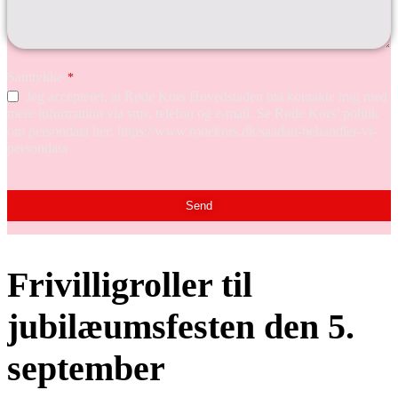
Samtykke
*
Jeg accepterer, at Røde Kors Hovedstaden må kontakte mig med
mere information via sms, telefon og e-mail. Se Røde Kors’ politik
om persondata her: https://www.rodekors.dk/saadan-behandler-vi-
persondata
Contact
Email
*
Send
Frivilligroller til
jubilæumsfesten den 5.
september