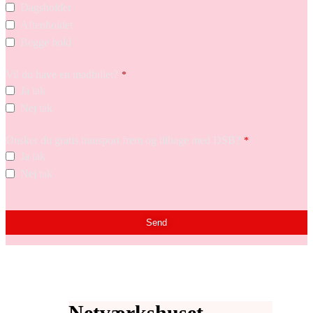
Dagsholdet
Aftenholdet
Begge hold
Vil du have en madbillet?
*
Ja tak
Nej tak
Ønsker du gratis transport frem og tilbage med DSB?
*
Ja tak
Nej tak
Send
Netværkshuset