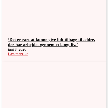
‘Det er rart at kunne give lidt tilbage til ældre,
der har arbejdet gennem et langt liv.’
juni 8, 2026
Læs mere ->