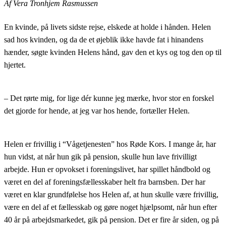
Af Vera Tronhjem Rasmussen
En kvinde, på livets sidste rejse, elskede at holde i hånden. Helen
sad hos kvinden, og da de et øjeblik ikke havde fat i hinandens
hænder, søgte kvinden Helens hånd, gav den et kys og tog den op til
hjertet.
– Det rørte mig, for lige dér kunne jeg mærke, hvor stor en forskel
det gjorde for hende, at jeg var hos hende, fortæller Helen.
Helen er frivillig i “Vågetjenesten” hos Røde Kors. I mange år, har
hun vidst, at når hun gik på pension, skulle hun lave frivilligt
arbejde. Hun er opvokset i foreningslivet, har spillet håndbold og
været en del af foreningsfællesskaber helt fra barnsben. Der har
været en klar grundfølelse hos Helen af, at hun skulle være frivillig,
være en del af et fællesskab og gøre noget hjælpsomt, når hun efter
40 år på arbejdsmarkedet, gik på pension. Det er fire år siden, og på