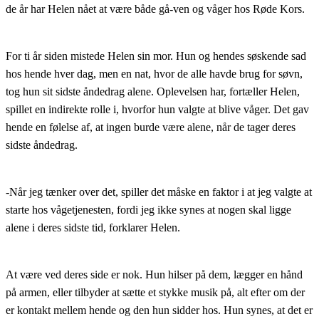
de år har Helen nået at være både gå-ven og våger hos Røde Kors.
For ti år siden mistede Helen sin mor. Hun og hendes søskende sad
hos hende hver dag, men en nat, hvor de alle havde brug for søvn,
tog hun sit sidste åndedrag alene. Oplevelsen har, fortæller Helen,
spillet en indirekte rolle i, hvorfor hun valgte at blive våger. Det gav
hende en følelse af, at ingen burde være alene, når de tager deres
sidste åndedrag.
-Når jeg tænker over det, spiller det måske en faktor i at jeg valgte at
starte hos vågetjenesten, fordi jeg ikke synes at nogen skal ligge
alene i deres sidste tid, forklarer Helen.
At være ved deres side er nok. Hun hilser på dem, lægger en hånd
på armen, eller tilbyder at sætte et stykke musik på, alt efter om der
er kontakt mellem hende og den hun sidder hos. Hun synes, at det er