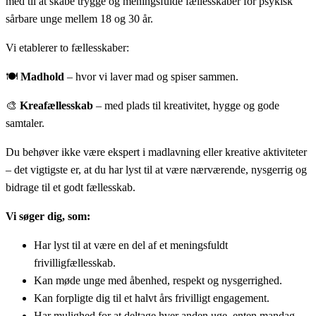
med til at skabe trygge og meningsfulde fællesskaber for psykisk
sårbare unge mellem 18 og 30 år.
Vi etablerer to fællesskaber:
🍽️
Madhold
– hvor vi laver mad og spiser sammen.
🎨
Kreafællesskab
– med plads til kreativitet, hygge og gode
samtaler.
Du behøver ikke være ekspert i madlavning eller kreative aktiviteter
– det vigtigste er, at du har lyst til at være nærværende, nysgerrig og
bidrage til et godt fællesskab.
Vi søger dig, som:
Har lyst til at være en del af et meningsfuldt
frivilligfællesskab.
Kan møde unge med åbenhed, respekt og nysgerrighed.
Kan forpligte dig til et halvt års frivilligt engagement.
Har mulighed for at deltage hver anden uge, enten mandag