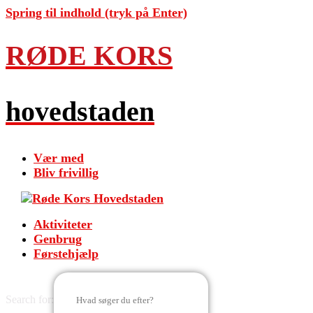
Spring til indhold (tryk på Enter)
RØDE KORS
hovedstaden
Vær med
Bliv frivillig
Aktiviteter
Genbrug
Førstehjælp
Search for: