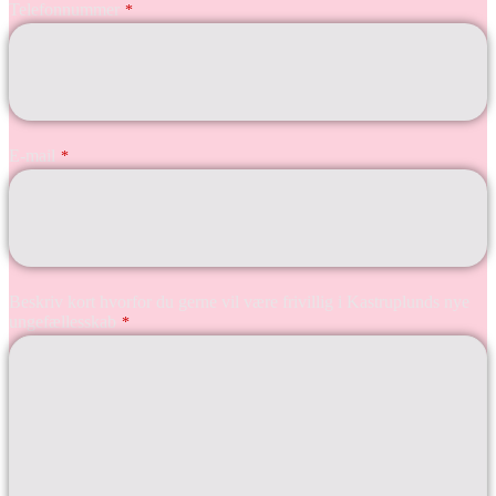
Telefonnummer
*
E-mail
*
Beskriv kort hvorfor du gerne vil være frivillig i Kastruplunds nye
ungefællesskab
*