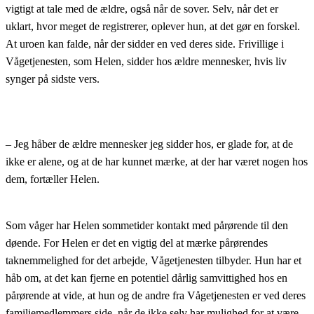
vigtigt at tale med de ældre, også når de sover. Selv, når det er
uklart, hvor meget de registrerer, oplever hun, at det gør en forskel.
At uroen kan falde, når der sidder en ved deres side. Frivillige i
Vågetjenesten, som Helen, sidder hos ældre mennesker, hvis liv
synger på sidste vers.
– Jeg håber de ældre mennesker jeg sidder hos, er glade for, at de
ikke er alene, og at de har kunnet mærke, at der har været nogen hos
dem, fortæller Helen.
Som våger har Helen sommetider kontakt med pårørende til den
døende. For Helen er det en vigtig del at mærke pårørendes
taknemmelighed for det arbejde, Vågetjenesten tilbyder. Hun har et
håb om, at det kan fjerne en potentiel dårlig samvittighed hos en
pårørende at vide, at hun og de andre fra Vågetjenesten er ved deres
familiemedlemmers side, når de ikke selv har mulighed for at være